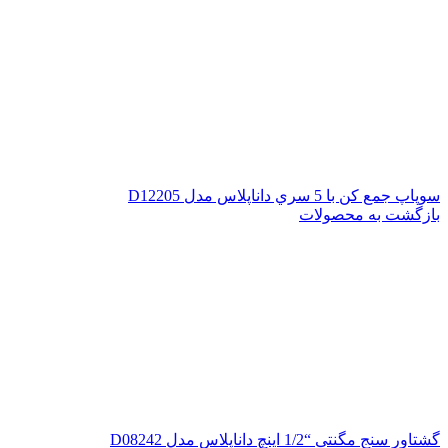
سوپاپ جمع کن با 5 سري داناپلاس مدل D12205
بازگشت به محصولات
گشتاور سنج مگنتی “1/2 اینچ داناپلاس مدل D08242