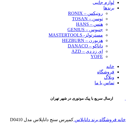
لوازم جانبی
برندها
رونیکس – RONIX
توسن – TOSAN
هنس – HANS
جنیوس – GENIUS
مسترتولز- MASTERTOOLS
هزبورن – HEZBURN
داناکو – DANACO
ای زد دی – AZD
YOFE
خانه
فروشگاه
وبلاگ
تماس با ما
ارسال سریع با پیک موتوری در شهر تهران
خانه
فروشگاه
برند
داناپلاس
کمپرس سنج داناپلاس مدل D0410