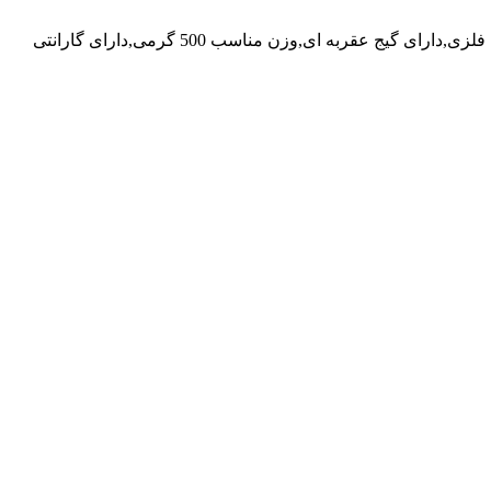
کمپرس سنج داناپلاس,بدنه مقاوم با دوام و عمر بالا,توانایی سنجش فشار تا 300 PSI ( پوند بر اینچ مربع ),همراه با کیف، دو رابط شلنگ و میله فلزی,دارای گیج عقربه ای,وزن مناسب 500 گرمی,دارای گارانتی