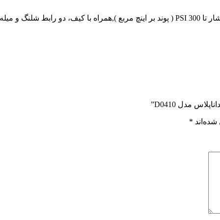
اس مدل D0410”
شده‌اند
*