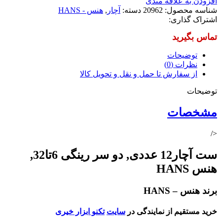
افزودن به علاقه مندی
شناسه محصول:
20962
دسته:
آچار
,
هنس - HANS
اشتراک گذاری:
توضیحات
نظرات (0)
از سفارش تا حمل و نقل و تحویل کالا
توضیحات
مشخصات
</
ست آچار12 عددی, دو سر رینگی 6تا32,
هنس HANS
برند هنس – HANS
خرید مستقیم از نمایندگی در
سایت
تکنو ابزار خیری