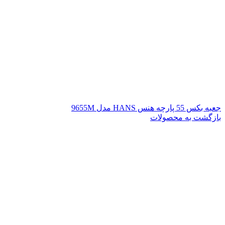
جعبه بکس 55 پارچه هنس HANS مدل 9655M
بازگشت به محصولات