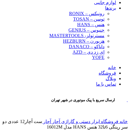
لوازم جانبی
برندها
رونیکس – RONIX
توسن – TOSAN
هنس – HANS
جنیوس – GENIUS
مسترتولز- MASTERTOOLS
هزبورن – HEZBURN
داناکو – DANACO
ای زد دی – AZD
YOFE
خانه
فروشگاه
وبلاگ
تماس با ما
ارسال سریع با پیک موتوری در شهر تهران
خانه
فروشگاه
ابزار دستی و گاراژی
آچار
آچار
ست آچار12 عددی دو
سر رینگی 6تا32 هنس HANS مدل 16012M