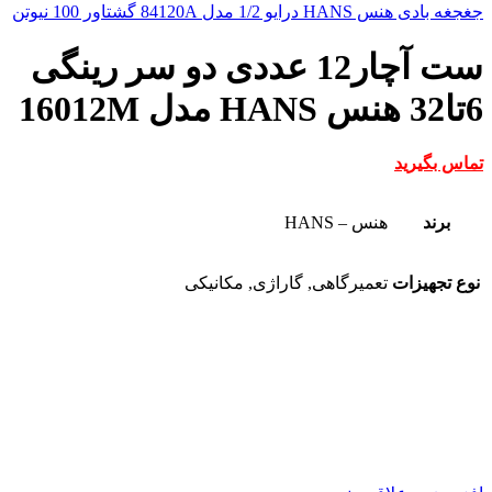
جغجغه بادی هنس HANS درایو 1/2 مدل 84120A گشتاور 100 نیوتن
ست آچار12 عددی دو سر رینگی
6تا32 هنس HANS مدل 16012M
تماس بگیرید
برند
هنس – HANS
نوع تجهیزات
تعمیرگاهی, گاراژی, مکانیکی