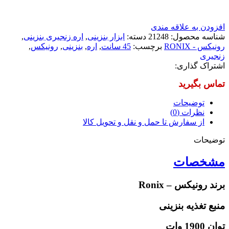
افزودن به علاقه مندی
شناسه محصول:
21248
دسته:
ابزار بنزینی
,
اره زنجیری بنزینی
,
رونیکس - RONIX
برچسب:
45 سانت
,
اره
,
بنزینی
,
رونیکس
,
زنجیری
اشتراک گذاری:
توضیحات
نظرات (0)
از سفارش تا حمل و نقل و تحویل کالا
توضیحات
مشخصات
برند رونیکس – Ronix
منبع تغذیه بنزینی
توان 1900 وات