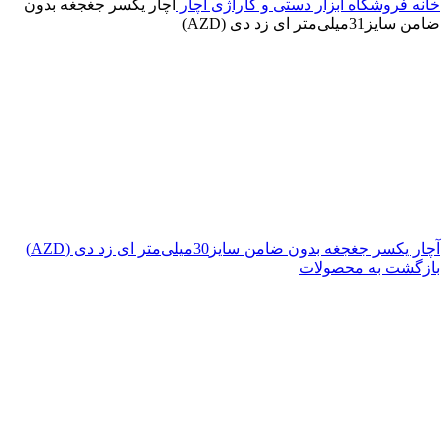
خانه
فروشگاه
ابزار دستی و گاراژی
آچار
آچار یکسر جغجغه بدون
ضامن سایز31میلی‌متر ای زد دی (AZD)
آچار یکسر جغجغه بدون ضامن سایز30میلی‌متر ای زد دی (AZD)
بازگشت به محصولات