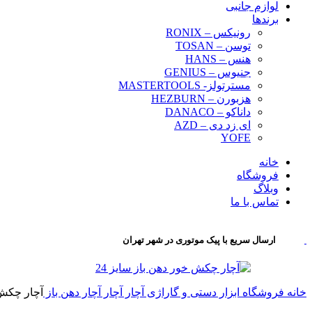
لوازم جانبی
برندها
رونیکس – RONIX
توسن – TOSAN
هنس – HANS
جنیوس – GENIUS
مسترتولز- MASTERTOOLS
هزبورن – HEZBURN
داناکو – DANACO
ای زد دی – AZD
YOFE
خانه
فروشگاه
وبلاگ
تماس با ما
ارسال سریع با پیک موتوری در شهر تهران
خانه
فروشگاه
ابزار دستی و گاراژی
آچار
آچار
آچار دهن باز
آچار چکش خ