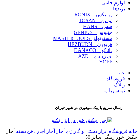
لوازم جانبی
برندها
رونیکس – RONIX
توسن – TOSAN
هنس – HANS
جنیوس – GENIUS
مسترتولز- MASTERTOOLS
هزبورن – HEZBURN
داناکو – DANACO
ای زد دی – AZD
YOFE
خانه
فروشگاه
وبلاگ
تماس با ما
ارسال سریع با پیک موتوری در شهر تهران
خانه
فروشگاه
ابزار دستی و گاراژی
آچار
آچار
آچار دهن بسته
آچار
چکش خور رینگی سایز 50