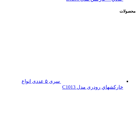
محصولات
سری ۵ عددی انواع
خارکشهاي رودری مدل C1013