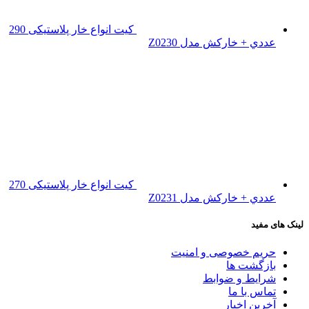
کیت انواع خار پلاستیکی 290
عددي + خارکش مدل Z0230
کیت انواع خار پلاستیکی 270
عددي + خارکش مدل Z0231
لینک های مفید
حریم خصوصی و امنیت
بازگشت ها
شرایط و ضوابط
تماس با ما
آخرین اخبار