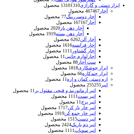
ابزار دستی و گاراژی
1310 محصول
1310
آچار
467 محصول
467
آچار دوسررینگ
7 محصول
7
آچار
167 محصول
167
آچار دهن باز
20 محصول
20
آچار دهن بسته
19 محصول
19
آچار آلن
62 محصول
62
آچار فرانسه
16 محصول
16
آچار گشتاور
11 محصول
11
آچارلوازم جانبی
1 محصول
1
ست آچار
8 محصول
8
ابزار جوشکاری
18 محصول
18
ابزار چندکاره
6 محصول
6
اره دستی کمان و اره
1 محصول
1
انبر
255 محصول
255
انبر آرماتوربند و قیچی مفتول بر
1 محصول
1
انبر بست
11 محصول
11
انبر پرچ
1 محصول
1
انبر خار باز کن
17 محصول
17
انبر خار جمع کن
19 محصول
19
انبر دست
15 محصول
15
انبر دم باریک
24 محصول
24
انبر سوپاپ
11 محصول
11