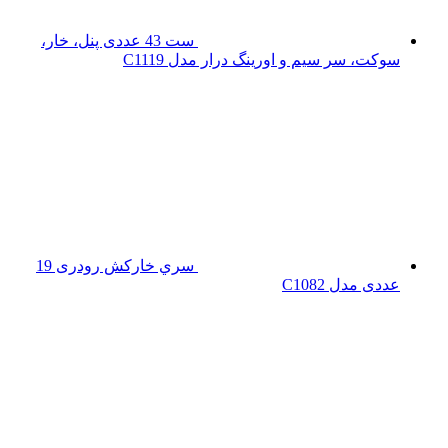
ست 43 عددی پنل، خار،
سوکت، سر سیم و اورینگ درار مدل C1119
سري خارکش رودری 19
عددی مدل C1082