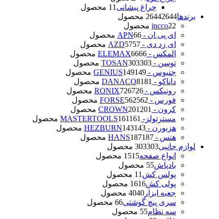
چراغ پیشانی
1 محصول
1
برندها
2644 محصول
2644
2 محصول
2
incco
ای پی ان - APN
6 محصول
6
ای زد دی - AZD
57 محصول
57
المکس - ELEMAX
66 محصول
66
توسن - TOSAN
303 محصول
303
جنیوس - GENIUS
149 محصول
149
داناکو - DANACO
81 محصول
81
رونیکس - RONIX
726 محصول
726
فورس - FORSE
562 محصول
562
کرون - CROWN
201 محصول
201
مسترتولز- MASTERTOOLS
161 محصول
161
هزبورن - HEZBURN
143 محصول
143
هنس - HANS
187 محصول
187
لوازم جانبی
303 محصول
303
انواع صفحه
15 محصول
15
بادپاش
5 محصول
5
پولس کش
1 محصول
1
پولی کش
16 محصول
16
جعبه ابزار
40 محصول
40
سری پیچ گوشتی
6 محصول
6
سه نظام
5 محصول
5