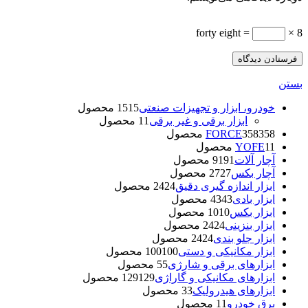
= forty eight
8 ×
بستن
خودرو، ابزار و تجهیزات صنعتی
15 محصول
15
ابزار برقی و غیر برقی
1 محصول
1
358 محصول
358
FORCE
1 محصول
1
YOFE
آچار آلات
91 محصول
91
آچار بکس
27 محصول
27
ابزار اندازه گیری دقیق
24 محصول
24
ابزار بادی
43 محصول
43
ابزار بکس
10 محصول
10
ابزار بنزینی
24 محصول
24
ابزار جلو بندی
24 محصول
24
ابزار مکانیکی و دستی
100 محصول
100
ابزارهای برقی و شارژی
5 محصول
5
ابزارهای مکانیکی و گاراژی
129 محصول
129
ابزارهای هیدرولیک
3 محصول
3
برق خودرو
1 محصول
1