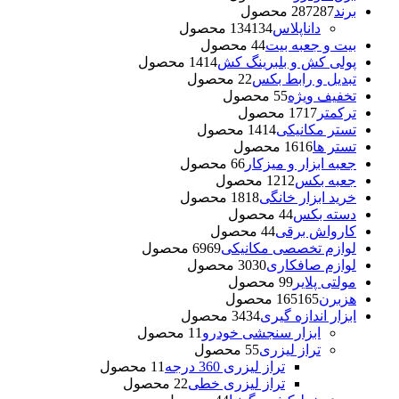
برند
287 محصول
287
داناپلاس
134 محصول
134
بیت و جعبه بیت
4 محصول
4
پولی کش و بلبرینگ کش
14 محصول
14
تبدیل و رابط بکس
2 محصول
2
تخفیف ویژه
5 محصول
5
ترکمتر
17 محصول
17
تستر مکانیکی
14 محصول
14
تستر ها
16 محصول
16
جعبه ابزار و میزکار
6 محصول
6
جعبه بکس
12 محصول
12
خرید ابزار خانگی
18 محصول
18
دسته بکس
4 محصول
4
کارواش برقی
4 محصول
4
لوازم تخصصی مکانیکی
69 محصول
69
لوازم صافکاری
30 محصول
30
مولتی پلایر
9 محصول
9
هزبرن
165 محصول
165
ابزار اندازه گیری
34 محصول
34
ابزار سنجشی خودرو
1 محصول
1
تراز لیزری
5 محصول
5
تراز لیزری 360 درجه
1 محصول
1
تراز لیزری خطی
2 محصول
2