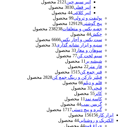
انبر سیم چین
21 محصول
21
انبر قفلی
30 محصول
30
انبر کلاغی
4 محصول
4
پولیفت و ترولی
9 محصول
9
پیچ گوشتی
129 محصول
129
جعبه بکس و متعلقات
238 محصول
238
چکش
4 محصول
4
ست بکس و آچار بکس
66 محصول
66
سنبه و ابزار نشانه گذاری
3 محصول
3
سوهان و مغار
3 محصول
3
سیم لخت کن
7 محصول
7
شیشه بر
1 محصول
1
فاز متر
2 محصول
2
فنر جمع کن
15 محصول
15
فیلتر بازکن و رینگ جمع کن
28 محصول
28
قلم و دیلم
6 محصول
6
قیچی
3 محصول
3
کاتر
5 محصول
5
کاسه نمد
1 محصول
1
گریس پمپ
4 محصول
4
گیره و پیچ دستی
17 محصول
17
ابزار کار
156 محصول
156
الکتریک و روشنایی
4 محصول
4
چراغ قوه
4 محصول
4