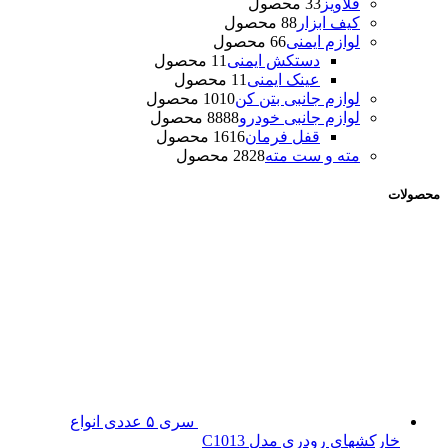
قلاویز
3 محصول
3
کیف ابزار
8 محصول
8
لوازم ایمنی
6 محصول
6
دستکش ایمنی
1 محصول
1
عینک ایمنی
1 محصول
1
لوازم جانبی بتن کن
10 محصول
10
لوازم جانبی خودرو
88 محصول
88
قفل فرمان
16 محصول
16
مته و ست مته
28 محصول
28
محصولات
سری ۵ عددی انواع
خارکشهاي رودری مدل C1013