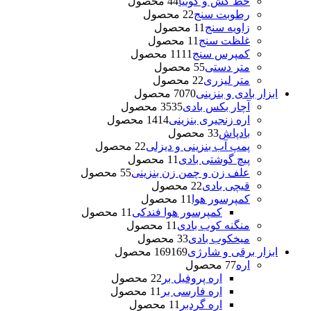
خط کش و گونیا
4 محصول
4
رطوبت سنج
2 محصول
2
زاویه سنج
1 محصول
1
غلظت سنج
1 محصول
1
کمپرس سنج
11 محصول
11
متر دستی
5 محصول
5
متر لیزری
2 محصول
2
ابزار بادی و بنزینی
70 محصول
70
آچار بکس بادی
35 محصول
35
اره زنجیری بنزینی
14 محصول
14
بادپاش
3 محصول
3
پمپ آب بنزینی و دیزلی
2 محصول
2
پیچ گوشتی بادی
1 محصول
1
علف زن و چمن زن بنزینی
5 محصول
5
قیچی بادی
2 محصول
2
کمپرسور هوا
1 محصول
1
کمپرسور هوا فندکی
1 محصول
1
منگنه کوب بادی
1 محصول
1
میخکوب بادی
3 محصول
3
ابزار برقی و شارژی
169 محصول
169
اره
7 محصول
7
اره پروفیل بر
2 محصول
2
اره فارسی بر
1 محصول
1
اره گردبر
1 محصول
1