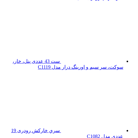
ست 43 عددی پنل، خار،
سوکت، سر سیم و اورینگ درار مدل C1119
سري خارکش رودری 19
عددی مدل C1082