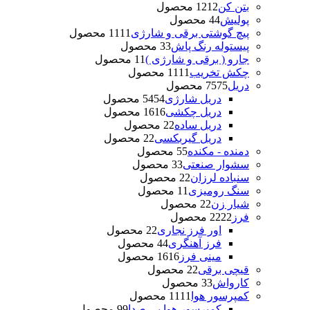
بتن کن
12 محصول
12
پولیش
4 محصول
4
پیچ گوشتی برقی و شارژی
11 محصول
11
پیستوله رنگ پاش
3 محصول
3
جارو ( برقی و شارژی )
1 محصول
1
چکش تخریب
11 محصول
11
دریل
75 محصول
75
دریل شارژی
54 محصول
54
دریل چکشی
16 محصول
16
دریل ساده
2 محصول
2
دریل گیربکسی
2 محصول
2
دمنده - مکنده
5 محصول
5
سشوار صنعتی
3 محصول
3
سنباده لرزان
2 محصول
2
سنگ رومیزی
1 محصول
1
شیار زن
2 محصول
2
فرز
22 محصول
22
اور فرز نجاری
2 محصول
2
فرز آهنگری
4 محصول
4
مینی فرز
16 محصول
16
قیچی برقی
2 محصول
2
کارواش
3 محصول
3
کمپرسور هوا
11 محصول
11
کمپرسور هوا بی صدا
9 محصول
9