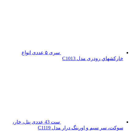
سری ۵ عددی انواع
خارکشهاي رودری مدل C1013
ست 43 عددی پنل، خار،
سوکت، سر سیم و اورینگ درار مدل C1119