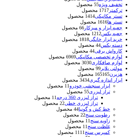
تخفیف ویژه
5 محصول
5
ترکمتر
17 محصول
17
تستر مکانیکی
14 محصول
14
تستر ها
16 محصول
16
جعبه ابزار و میزکار
6 محصول
6
جعبه بکس
12 محصول
12
خرید ابزار خانگی
18 محصول
18
دسته بکس
4 محصول
4
کارواش برقی
4 محصول
4
لوازم تخصصی مکانیکی
69 محصول
69
لوازم صافکاری
30 محصول
30
مولتی پلایر
9 محصول
9
هزبرن
165 محصول
165
ابزار اندازه گیری
34 محصول
34
ابزار سنجشی خودرو
1 محصول
1
تراز لیزری
5 محصول
5
تراز لیزری 360 درجه
1 محصول
1
تراز لیزری خطی
2 محصول
2
خط کش و گونیا
4 محصول
4
رطوبت سنج
2 محصول
2
زاویه سنج
1 محصول
1
غلظت سنج
1 محصول
1
کمپرس سنج
11 محصول
11