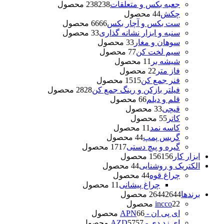
جعبه بکس و متعلقات
238 محصول
238
چکش
4 محصول
4
ست بکس و آچار بکس
66 محصول
66
سنبه و ابزار نشانه گذاری
3 محصول
3
سوهان و مغار
3 محصول
3
سیم لخت کن
7 محصول
7
شیشه بر
1 محصول
1
فاز متر
2 محصول
2
فنر جمع کن
15 محصول
15
فیلتر بازکن و رینگ جمع کن
28 محصول
28
قلم و دیلم
6 محصول
6
قیچی
3 محصول
3
کاتر
5 محصول
5
کاسه نمد
1 محصول
1
گریس پمپ
4 محصول
4
گیره و پیچ دستی
17 محصول
17
ابزار کار
156 محصول
156
الکتریک و روشنایی
4 محصول
4
چراغ قوه
4 محصول
4
چراغ پیشانی
1 محصول
1
برندها
2644 محصول
2644
2 محصول
2
incco
ای پی ان - APN
6 محصول
6
ای زد دی - AZD
57 محصول
57