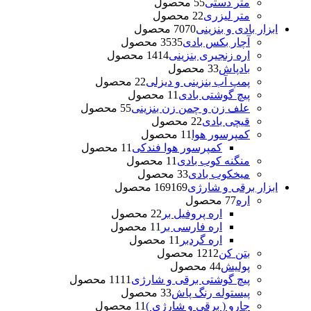
متر دستی
5 محصول
5
متر لیزری
2 محصول
2
ابزار بادی و بنزینی
70 محصول
70
آچار بکس بادی
35 محصول
35
اره زنجیری بنزینی
14 محصول
14
بادپاش
3 محصول
3
پمپ آب بنزینی و دیزلی
2 محصول
2
پیچ گوشتی بادی
1 محصول
1
علف زن و چمن زن بنزینی
5 محصول
5
قیچی بادی
2 محصول
2
کمپرسور هوا
1 محصول
1
کمپرسور هوا فندکی
1 محصول
1
منگنه کوب بادی
1 محصول
1
میخکوب بادی
3 محصول
3
ابزار برقی و شارژی
169 محصول
169
اره
7 محصول
7
اره پروفیل بر
2 محصول
2
اره فارسی بر
1 محصول
1
اره گردبر
1 محصول
1
بتن کن
12 محصول
12
پولیش
4 محصول
4
پیچ گوشتی برقی و شارژی
11 محصول
11
پیستوله رنگ پاش
3 محصول
3
جارو ( برقی و شارژی )
1 محصول
1