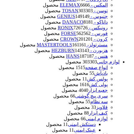
المکس - ELEMAX
66 محصول
66
توسن - TOSAN
303 محصول
303
جنیوس - GENIUS
149 محصول
149
داناکو - DANACO
81 محصول
81
رونیکس - RONIX
726 محصول
726
فورس - FORSE
562 محصول
562
کرون - CROWN
201 محصول
201
مسترتولز- MASTERTOOLS
161 محصول
161
هزبورن - HEZBURN
143 محصول
143
هنس - HANS
187 محصول
187
لوازم جانبی
303 محصول
303
انواع صفحه
15 محصول
15
بادپاش
5 محصول
5
پولس کش
1 محصول
1
پولی کش
16 محصول
16
جعبه ابزار
40 محصول
40
سری پیچ گوشتی
6 محصول
6
سه نظام
5 محصول
5
قلاویز
3 محصول
3
کیف ابزار
8 محصول
8
لوازم ایمنی
6 محصول
6
دستکش ایمنی
1 محصول
1
عینک ایمنی
1 محصول
1