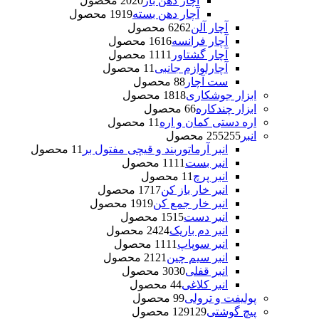
آچار دهن باز
20 محصول
20
آچار دهن بسته
19 محصول
19
آچار آلن
62 محصول
62
آچار فرانسه
16 محصول
16
آچار گشتاور
11 محصول
11
آچارلوازم جانبی
1 محصول
1
ست آچار
8 محصول
8
ابزار جوشکاری
18 محصول
18
ابزار چندکاره
6 محصول
6
اره دستی کمان و اره
1 محصول
1
انبر
255 محصول
255
انبر آرماتوربند و قیچی مفتول بر
1 محصول
1
انبر بست
11 محصول
11
انبر پرچ
1 محصول
1
انبر خار باز کن
17 محصول
17
انبر خار جمع کن
19 محصول
19
انبر دست
15 محصول
15
انبر دم باریک
24 محصول
24
انبر سوپاپ
11 محصول
11
انبر سیم چین
21 محصول
21
انبر قفلی
30 محصول
30
انبر کلاغی
4 محصول
4
پولیفت و ترولی
9 محصول
9
پیچ گوشتی
129 محصول
129