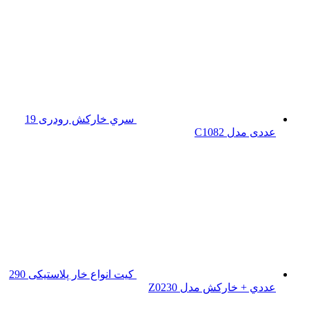
سري خارکش رودری 19
عددی مدل C1082
کیت انواع خار پلاستیکی 290
عددي + خارکش مدل Z0230