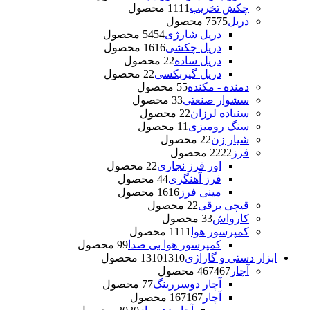
چکش تخریب
11 محصول
11
دریل
75 محصول
75
دریل شارژی
54 محصول
54
دریل چکشی
16 محصول
16
دریل ساده
2 محصول
2
دریل گیربکسی
2 محصول
2
دمنده - مکنده
5 محصول
5
سشوار صنعتی
3 محصول
3
سنباده لرزان
2 محصول
2
سنگ رومیزی
1 محصول
1
شیار زن
2 محصول
2
فرز
22 محصول
22
اور فرز نجاری
2 محصول
2
فرز آهنگری
4 محصول
4
مینی فرز
16 محصول
16
قیچی برقی
2 محصول
2
کارواش
3 محصول
3
کمپرسور هوا
11 محصول
11
کمپرسور هوا بی صدا
9 محصول
9
ابزار دستی و گاراژی
1310 محصول
1310
آچار
467 محصول
467
آچار دوسررینگ
7 محصول
7
آچار
167 محصول
167