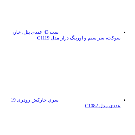
ست 43 عددی پنل، خار،
سوکت، سر سیم و اورینگ درار مدل C1119
سري خارکش رودری 19
عددی مدل C1082