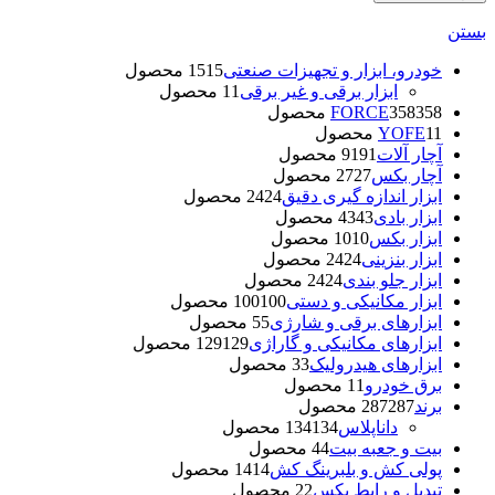
بستن
خودرو، ابزار و تجهیزات صنعتی
15 محصول
15
ابزار برقی و غیر برقی
1 محصول
1
358 محصول
358
FORCE
1 محصول
1
YOFE
آچار آلات
91 محصول
91
آچار بکس
27 محصول
27
ابزار اندازه گیری دقیق
24 محصول
24
ابزار بادی
43 محصول
43
ابزار بکس
10 محصول
10
ابزار بنزینی
24 محصول
24
ابزار جلو بندی
24 محصول
24
ابزار مکانیکی و دستی
100 محصول
100
ابزارهای برقی و شارژی
5 محصول
5
ابزارهای مکانیکی و گاراژی
129 محصول
129
ابزارهای هیدرولیک
3 محصول
3
برق خودرو
1 محصول
1
برند
287 محصول
287
داناپلاس
134 محصول
134
بیت و جعبه بیت
4 محصول
4
پولی کش و بلبرینگ کش
14 محصول
14
تبدیل و رابط بکس
2 محصول
2