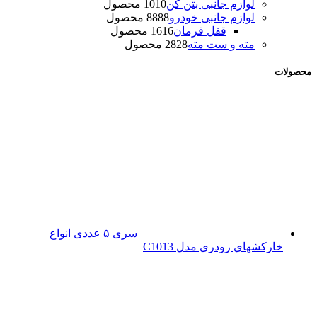
لوازم جانبی بتن کن
10 محصول
10
لوازم جانبی خودرو
88 محصول
88
قفل فرمان
16 محصول
16
مته و ست مته
28 محصول
28
محصولات
سری ۵ عددی انواع
خارکشهاي رودری مدل C1013